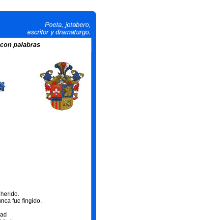
 herido.
ca fue fingido.
dad