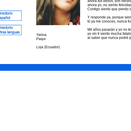
ahora tus besos, son neces
ahora yo, no siento felicida
Contigo siento que pierdo 
Y responde ya, porque sien
tú ya me conoces, nunca fui
Mil años pasarán y yo no te
yo sin ti siento mucha fatal
Yarina
al saber que nunca podré p
Paqui
Loja (Ecuador)