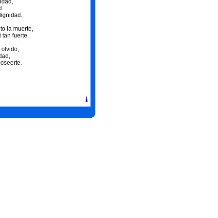
idad,
d.
dignidad.
to la muerte,
 tan fuerte.
 olvido,
idad,
oseerte.