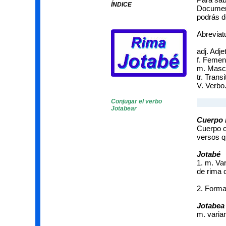
ÍNDICE
Documen
podrás d
Abreviatu
adj. Adje
f. Femen
m. Mascu
tr. Transi
V. Verbo
Conjugar el verbo
Jotabear
Cuerpo
Cuerpo c
versos q
Jotabé
1. m. Va
de rima 
2. Forma
Jotabea
m. varia