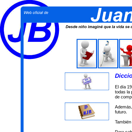
Dicci
El día 1
todas la
de comp
Además, 
futuro.
También e
Para sab