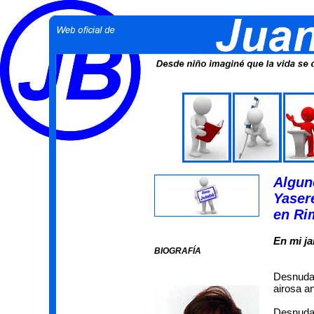
Algun
Yaser
en Ri
En mi ja
BIOGRAFÍA
Desnuda 
airosa an
Desnuda