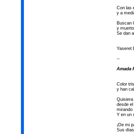
Con las 
y a medi
Buscan lo
y muerto
Se dan a
Yaseret 
--
Amada P
Color tri
y han ca
Quisiera
desde el 
mirando a
Y en un 
¡De mi p
Sus días