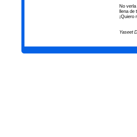
No verla
llena de 
¡Quiero r
Yaseet 