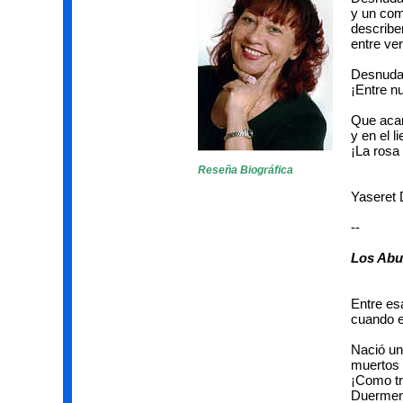
y un com
describ
entre ver
Desnuda 
¡Entre n
Que acari
y en el l
¡La rosa
Reseña Biográfica
Yaseret 
--
Los Abu
Entre es
cuando en
Nació un
muertos 
¡Como tr
Duermen 